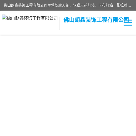
佛山朗鑫装饰工程有限公司主营软膜天花，软膜天花灯箱，卡布灯箱，张拉膜等产品，价格实惠，支持定制；公司专业装饰铺面，家居，会展特装，软膜等工程，技能精良人员，安装快、价格合理，质量保证、热诚与各方有识人士合作，欢迎新老客户来电咨询。
佛山朗鑫装饰工程有限公司