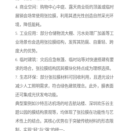
4. 商业空间：购物中心中庭、露天商业街的顶盖或临时
展销会场常使用张拉膜，利用其透光性创造自然采光环
境，降低能耗。
5. 工业应用：部分仓储物流大棚、污水处理厂加盖等工
业场景也会选用张拉膜结构，发挥其防腐、自重轻、跨
度大的优势。
6. 临时建筑：灾后应急帐篷、临时站等对快速搭建有要
求的场合，张拉膜结构因其模块化特点成为理想选择。
7. 生态环保：部分张拉膜材料可回收利用，且透光设计
减少人工照明需求，符合绿色建筑理念。此外，膜表面
还可集成光伏发电功能。
典型案例如沙特吉达机场的哈吉航站楼、深圳欢乐谷主
题公园的膜结构景观等，均体现了张拉膜在功能性与艺
术性上的结合。其核心优势在于突破传统材料的形态限
制，实现“轻”与“强”的统一。