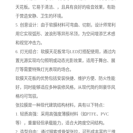
天花板。它易于清洁、，且具有良好的吸音效果，有助
于营造安静、卫生的环境。
5. 创意设计：由于软膜材料可弯曲、切割，设计师常利
用它实现弧形、波浪形等异形吊顶，为空间增添艺术感
和视觉冲击力。
6. 灯光结合：软膜天花板常与LED灯搭配使用，通过内
置光源实现均匀照明或动态光影效果，适用于舞台、展
厅等需要特殊灯光表现的场合。
软膜天花板的优势包括安装快捷、维护方便、防火性能
好，同时能够适应多种装修风格，从现代简约到豪华风
格均可驾驭。
张拉膜是一种现代建筑结构材料，具有以下特点：
1. 轻质高强：采用高强度薄膜材料（如PTFE、PVC
等），重量轻但承载能力，适合大跨度空间结构。
2. 造型自由：通过钢索或骨架张拉，可形成丰富的三维