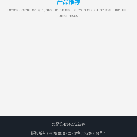
产品推荐
Development, design, production and sales in one of the manufacturing
enterprises
您是第
477461
位访客
版权所有 ©2026-08-09
粤ICP备2025390040号-1