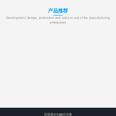
产品推荐
Development, design, production and sales in one of the manufacturing
enterprises
您是第
475308
位访客