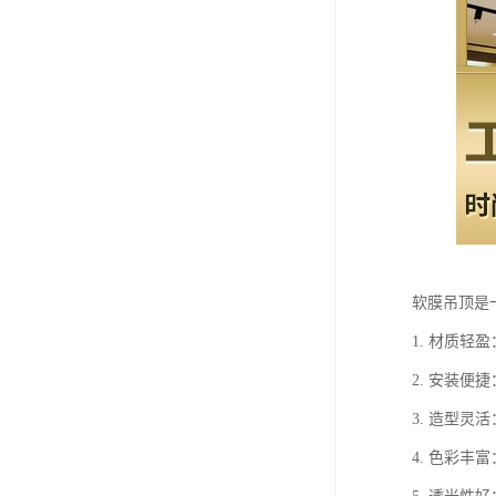
软膜吊顶是
1. 材质
2. 安装
3. 造型
4. 色彩