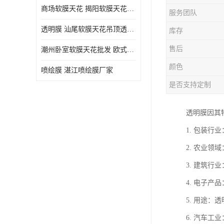
商场软膜天花 揭阳软膜天花吊顶透光膜批发
服务团队
透明膜 汕尾软膜天花吊顶透光膜定制
库存
售后
潮州卧室软膜天花批发 欧式软膜天花
颜色
喷绘膜 湛江喷绘膜厂家
是否支持定制
透明膜因其
1. 包装
2. 农业
3. 建筑
4. 电子
5. 用途
6. 汽车