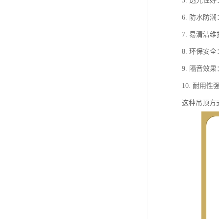
5. 透光
6. 防水
7. 易清
8. 环保安
9. 隔音
10. 耐用
这种吊顶方