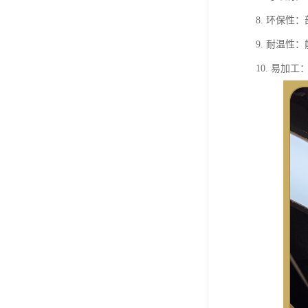
8. 环保性
9. 耐温
10. 易