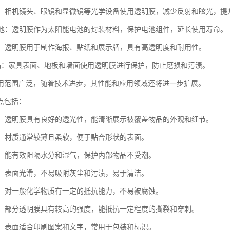
器件：相机镜头、眼镜和显微镜等光学设备使用透明膜，减少反射和眩光，提
能电池：透明膜作为太阳能电池的封装材料，保护电池组件，延长使用寿命。
行业：透明膜用于制作海报、贴纸和展示牌，具有高透明度和耐用性。
居用品：家具表面、地板和墙面使用透明膜进行保护，防止磨损和污渍。
用范围广泛，随着技术进步，其性能和应用领域还将进一步扩展。
点包括：
明度：透明膜具有良好的透光性，能清晰展示被覆盖物品的外观和细节。
柔软：材质通常较薄且柔软，便于贴合形状的表面。
防潮：能有效阻隔水分和湿气，保护内部物品不受潮。
防污：表面光滑，不易吸附灰尘和污渍，易于清洁。
学性：对一般化学物质有一定的抵抗能力，不易被腐蚀。
裂性：部分透明膜具有较高的强度，能抵抗一定程度的撕裂和穿刺。
刷性：表面适合印刷图案和文字，常用于包装和标识。