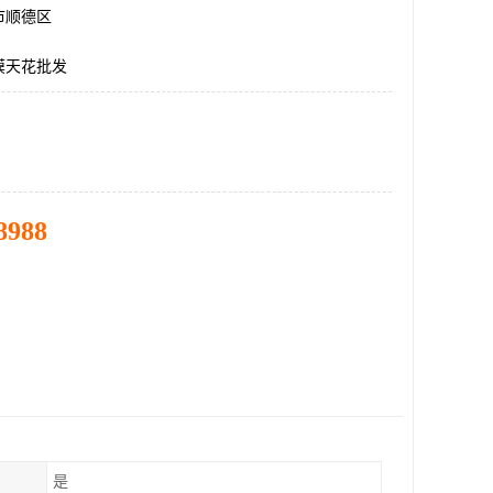
市顺德区
膜天花批发
8988
是