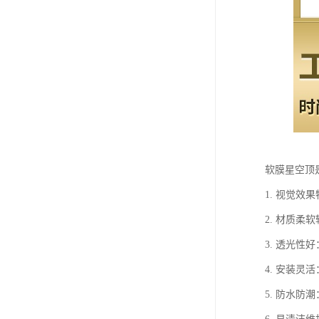
软膜星空顶
1. 视觉
2. 材质
3. 透光
4. 安装
5. 防水