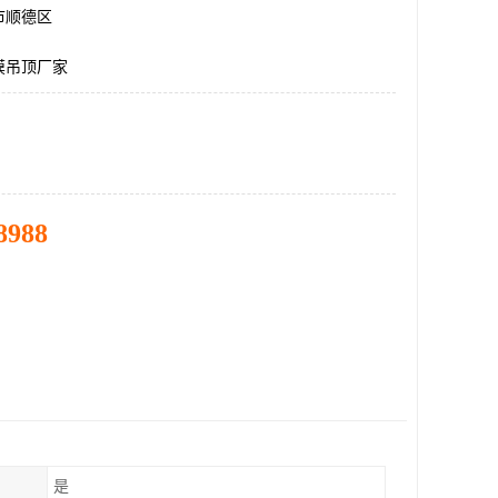
市顺德区
膜吊顶厂家
8988
是