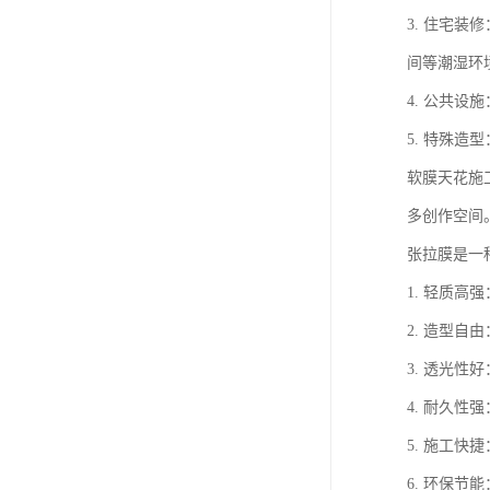
3. 住宅
间等潮湿环
4. 公共
5. 特殊
软膜天花施
多创作空间
张拉膜是一
1. 轻质
2. 造型
3. 透光性
4. 耐久
5. 施工
6. 环保