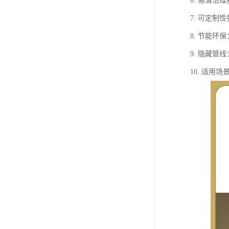
6. 易清
7. 可定
8. 节能环
9. 隐藏
10. 适