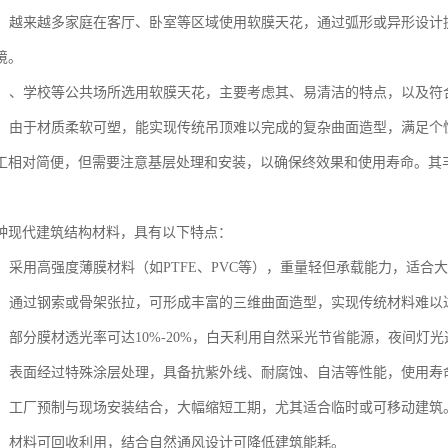
装修：越来越多家庭在客厅、卧室等区域使用软膜天花，通过弧形或异形设
境。
设施：、学校等公共场所选用软膜天花，主要考虑其、易清洁的特点，以及
造型：由于材质柔软可塑，能实现传统吊顶难以完成的复杂曲面造型，满足个
工相对简便，但需要注意基层处理和安装，以确保终效果和使用寿命。其
。
种现代建筑结构材料，具有以下特点：
高强：采用高强度薄膜材料（如PTFE、PVC等），重量轻但承载能力，适合
自由：通过钢索或骨架张拉，可形成丰富的三维曲面造型，实现传统材料难
好：部分膜材透光率可达10%-20%，白天利用自然采光节省能源，夜间灯
性强：表面经过特殊涂层处理，具备抗紫外线、耐腐蚀、自洁等性能，使用寿命可
快捷：工厂预制与现场安装结合，大幅缩短工期，尤其适合临时或可移动建筑
节能：材料可回收利用，结合自然通风设计可降低建筑能耗。