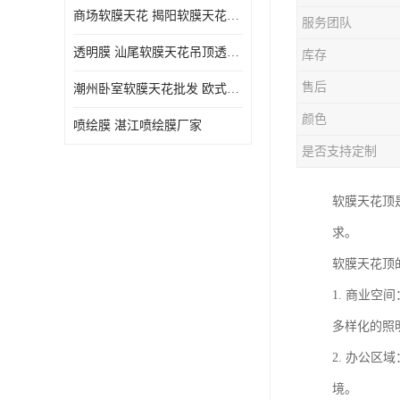
商场软膜天花 揭阳软膜天花吊顶透光膜批发
服务团队
透明膜 汕尾软膜天花吊顶透光膜定制
库存
售后
潮州卧室软膜天花批发 欧式软膜天花
颜色
喷绘膜 湛江喷绘膜厂家
是否支持定制
软膜天花顶
求。
软膜天花顶
1. 商业
多样化的照
2. 办公
境。