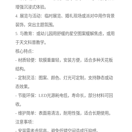
增强沉浸式体验。
4. 展览与活动：临时展览、婚礼现场或派对中用作背景
装饰，突出主题氛围。
5. 与教育：或幼儿园用舒缓的星空图案缓解焦虑，或用
于天文科普教学。
核心特点：
- 材质轻便：软膜重量轻，安装方便，适合多种天花板
结构。
- 定制灵活：图案、颜色、灯光可定制，支持静态或动
态效果。
- 节能环保：LED光源耗电低，寿命长，部分材料可回
收。
- 维护简单：表面易清洁，耐用性强，适合长期使用。
注意事项：
- 安装需考虑层高，避免低矮空间造成压抑感。