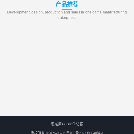
产品推荐
Development, design, production and sales in one of the manufacturing
enterprises
您是第
471388
位访客
版权所有 ©2026-08-06
粤ICP备2025390040号-1