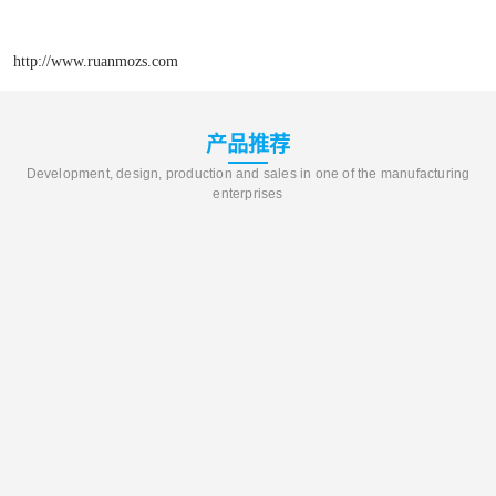
http://www.ruanmozs.com
产品推荐
Development, design, production and sales in one of the manufacturing
enterprises