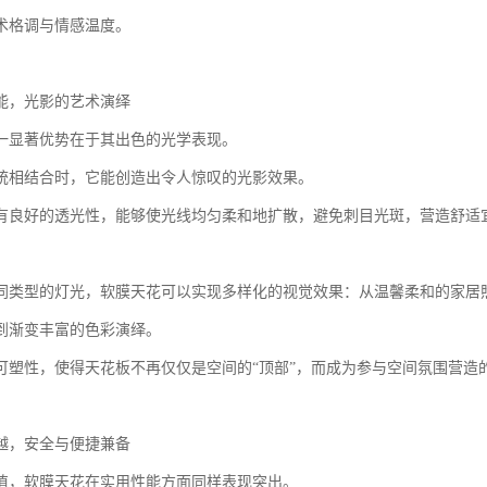
术格调与情感温度。
能，光影的艺术演绎
一显著优势在于其出色的光学表现。
统相结合时，它能创造出令人惊叹的光影效果。
有良好的透光性，能够使光线均匀柔和地扩散，避免刺目光斑，营造舒适
同类型的灯光，软膜天花可以实现多样化的视觉效果：从温馨柔和的家居
到渐变丰富的色彩演绎。
可塑性，使得天花板不再仅仅是空间的“顶部”，而成为参与空间氛围营造
越，安全与便捷兼备
值，软膜天花在实用性能方面同样表现突出。