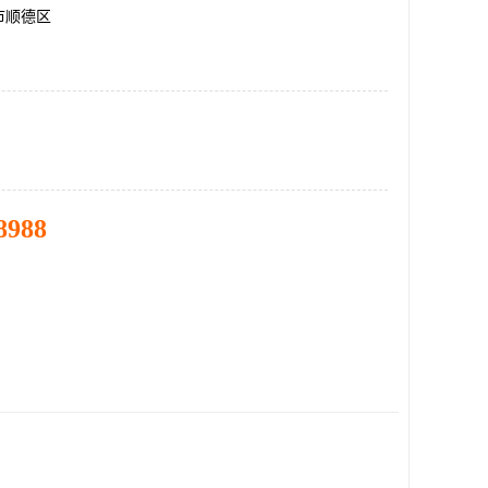
市顺德区
8988