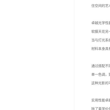
住空间的艺
卓越光学性
软膜天花另
当与灯光系
材料本身具
通过搭配不
单一色调，
这种光影的
实用性能卓
除了美学价