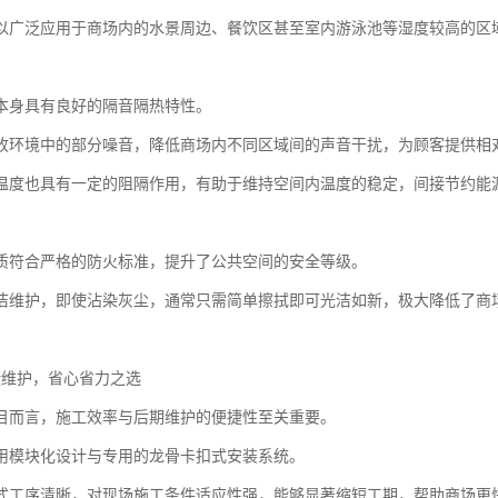
以广泛应用于商场内的水景周边、餐饮区甚至室内游泳池等湿度较高的区
本身具有良好的隔音隔热特性。
收环境中的部分噪音，降低商场内不同区域间的声音干扰，为顾客提供相
温度也具有一定的阻隔作用，有助于维持空间内温度的稳定，间接节约能
质符合严格的防火标准，提升了公共空间的安全等级。
洁维护，即使沾染灰尘，通常只需简单擦拭即可光洁如新，极大降低了商
捷维护，省心省力之选
目而言，施工效率与后期维护的便捷性至关重要。
用模块化设计与专用的龙骨卡扣式安装系统。
式工序清晰，对现场施工条件适应性强，能够显著缩短工期，帮助商场更