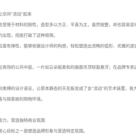
让空间“流动”起来
往受限于材料的刚性，造型多以方正、平直为主，虽然规整，却也容易显
的出现，彻底打破了这种局限。
且富有弹性，能够依据设计师的构想，轻松塑造出流畅的弧形、优雅的波
在商场的公共中庭，一片如云朵般柔和的曲面吊顶轻盈悬浮；在品牌专卖
何束缚的设计语言，让原本静态的天花板变成了会“流动”的艺术装置，极
喜与探索欲的购物环境。
现力，营造独特商业氛围
核心目标之一是塑造品牌形象与营造特定氛围。