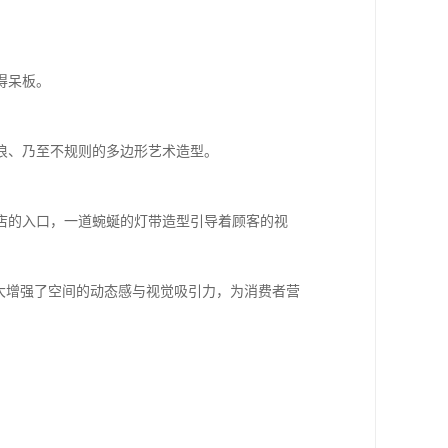
得呆板。
浪、乃至不规则的多边形艺术造型。
店的入口，一道蜿蜒的灯带造型引导着顾客的视
大增强了空间的动态感与视觉吸引力，为消费者营