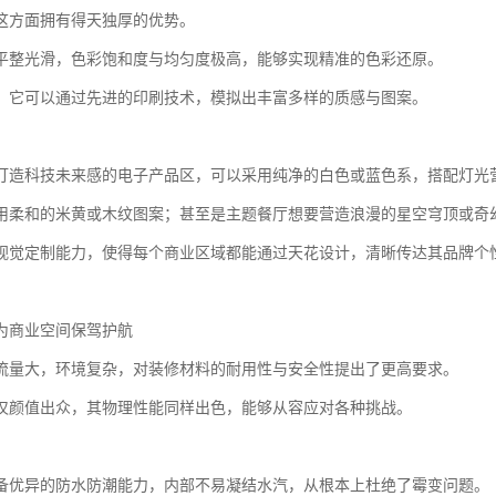
这方面拥有得天独厚的优势。
平整光滑，色彩饱和度与均匀度极高，能够实现精准的色彩还原。
，它可以通过先进的印刷技术，模拟出丰富多样的质感与图案。
打造科技未来感的电子产品区，可以采用纯净的白色或蓝色系，搭配灯光
用柔和的米黄或木纹图案；甚至是主题餐厅想要营造浪漫的星空穹顶或奇幻
视觉定制能力，使得每个商业区域都能通过天花设计，清晰传达其品牌个
为商业空间保驾护航
流量大，环境复杂，对装修材料的耐用性与安全性提出了更高要求。
仅颜值出众，其物理性能同样出色，能够从容应对各种挑战。
备优异的防水防潮能力，内部不易凝结水汽，从根本上杜绝了霉变问题。