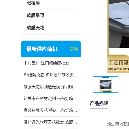
张拉膜
软膜吊顶
软膜天花
最新供应商机
更多
卡布型材 江门喷绘膜批发
B1级防火膜 梅州展厅软膜天花批发
软膜天花吊顶透光膜 深圳喷绘膜批发
韶关卡布型材定制 卡布灯箱
产品描述
家装软膜天花 肇庆卡布灯箱批发
潮州透光软膜天花批发 软膜天花
清远商场软