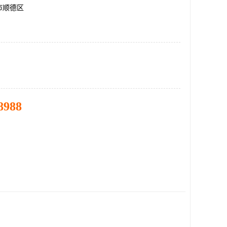
市顺德区
8988