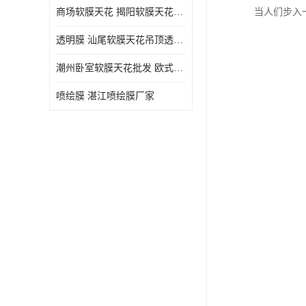
商场软膜天花 揭阳软膜天花吊顶透光膜批发
当人们步入
透明膜 汕尾软膜天花吊顶透光膜定制
潮州卧室软膜天花批发 欧式软膜天花
喷绘膜 湛江喷绘膜厂家