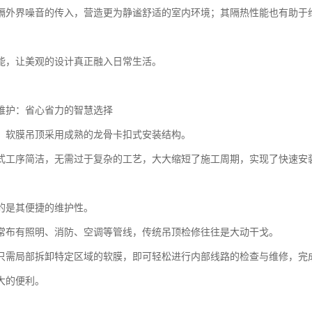
隔外界噪音的传入，营造更为静谧舒适的室内环境；其隔热性能也有助于
能，让美观的设计真正融入日常生活。
维护：省心省力的智慧选择
，软膜吊顶采用成熟的龙骨卡扣式安装结构。
式工序简洁，无需过于复杂的工艺，大大缩短了施工周期，实现了快速安
的是其便捷的维护性。
常布有照明、消防、空调等管线，传统吊顶检修往往是大动干戈。
只需局部拆卸特定区域的软膜，即可轻松进行内部线路的检查与维修，完成
大的便利。