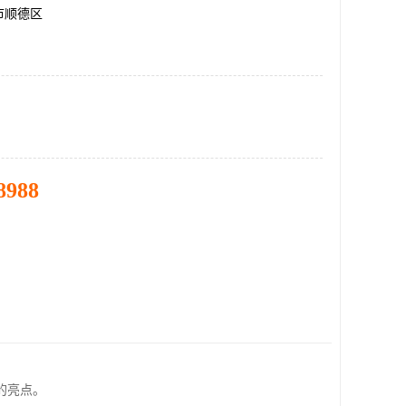
市顺德区
8988
的亮点。