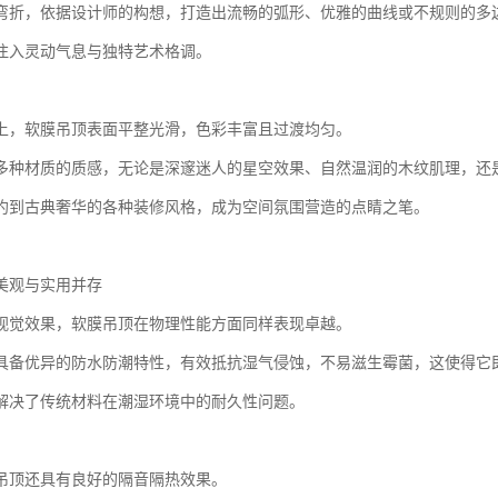
弯折，依据设计师的构想，打造出流畅的弧形、优雅的曲线或不规则的多
注入灵动气息与独特艺术格调。
上，软膜吊顶表面平整光滑，色彩丰富且过渡均匀。
多种材质的质感，无论是深邃迷人的星空效果、自然温润的木纹肌理，还
约到古典奢华的各种装修风格，成为空间氛围营造的点睛之笔。
美观与实用并存
视觉效果，软膜吊顶在物理性能方面同样表现卓越。
具备优异的防水防潮特性，有效抵抗湿气侵蚀，不易滋生霉菌，这使得它
解决了传统材料在潮湿环境中的耐久性问题。
吊顶还具有良好的隔音隔热效果。