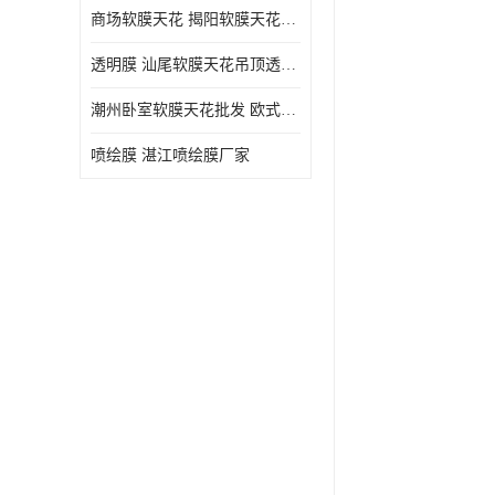
商场软膜天花 揭阳软膜天花吊顶透光膜批发
透明膜 汕尾软膜天花吊顶透光膜定制
潮州卧室软膜天花批发 欧式软膜天花
喷绘膜 湛江喷绘膜厂家