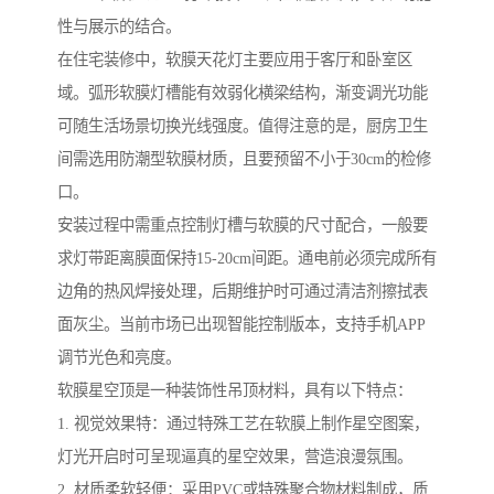
性与展示的结合。
在住宅装修中，软膜天花灯主要应用于客厅和卧室区
域。弧形软膜灯槽能有效弱化横梁结构，渐变调光功能
可随生活场景切换光线强度。值得注意的是，厨房卫生
间需选用防潮型软膜材质，且要预留不小于30cm的检修
口。
安装过程中需重点控制灯槽与软膜的尺寸配合，一般要
求灯带距离膜面保持15-20cm间距。通电前必须完成所有
边角的热风焊接处理，后期维护时可通过清洁剂擦拭表
面灰尘。当前市场已出现智能控制版本，支持手机APP
调节光色和亮度。
软膜星空顶是一种装饰性吊顶材料，具有以下特点：
1. 视觉效果特：通过特殊工艺在软膜上制作星空图案，
灯光开启时可呈现逼真的星空效果，营造浪漫氛围。
2. 材质柔软轻便：采用PVC或特殊聚合物材料制成，质