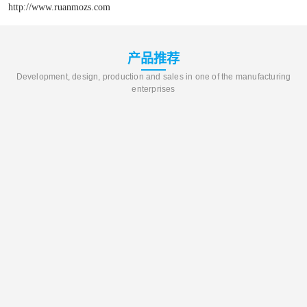
http://www.ruanmozs.com
产品推荐
Development, design, production and sales in one of the manufacturing
enterprises