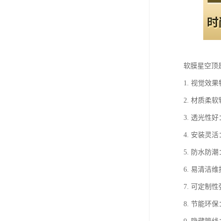
软膜星空顶
1. 视觉
2. 材质
3. 透光
4. 安装
5. 防水
6. 易清
7. 可定
8. 节能环