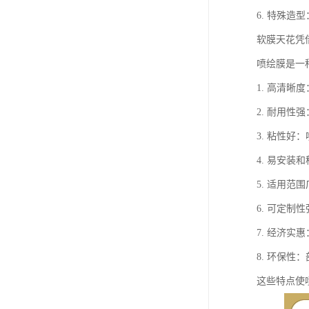
6. 特殊
软膜天花凭
喷绘膜是一
1. 高清
2. 耐用
3. 粘性
4. 易安
5. 适用
6. 可定
7. 经济
8. 环保
这些特点使