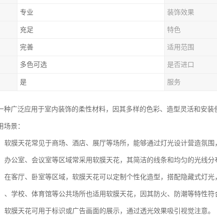
专业
装饰效果
充足
特色
完善
适用范围
多色可选
是否进口
是
服务
一种广泛应用于室内装饰的柔性材料，因其多样的色彩、造型灵活和安装
用场景：
空间：软膜天花常见于商场、酒店、展厅等场所，能够通过灯光设计营造氛
场所：办公室、会议室等区域常采用软膜天花，其简洁的线条和均匀的光线
装饰：在客厅、卧室等区域，软膜天花可以定制个性化造型，搭配隐藏式灯光
设施：、学校、体育馆等公共场所也适用软膜天花，因其防火、防潮等特性符
展示：软膜天花可用于标识或广告画面的展示，通过透光效果吸引视觉注意。