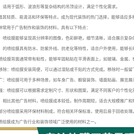
造型：适用于弧形、波浪形等复杂结构的吊顶设计，满足个性化需求。
借其轻质、易清洁和环保等特点，成为现代装饰的热门选择，能够适应多
种常用于广告制作和装饰的材料，具有以下特点：
晰度：喷绘膜能够呈现高分辨率的图像，色彩鲜艳，细节清晰，适合展示复
性强：的喷绘膜具有防水、防紫外线、抗老化等特性，适合户外使用，能够
好：喷绘膜背面通常带有粘性，能够牢固粘贴在平滑表面上，如玻璃、金属
装和移除：喷绘膜安装简便，可以通过湿贴或干贴的方式完成。移除时一般
范围广：喷绘膜可用于多种场景，如车身广告、橱窗装饰、墙面贴画、展览
制性强：喷绘膜可以根据需求定制尺寸、形状和图案，满足不同客户的个性化
实惠：相比其他广告材料，喷绘膜成本较低，制作周期短，适合大规模推广和
性：部分喷绘膜采用环保材料制成，符合相关环保标准，使用后易于回收处理
喷绘膜成为广告行业和装饰领域广泛使用的材料之一。