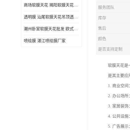
商场软膜天花 揭阳软膜天花吊顶透光膜批发
服务团队
透明膜 汕尾软膜天花吊顶透光膜定制
库存
售后
潮州卧室软膜天花批发 欧式软膜天花
颜色
喷绘膜 湛江喷绘膜厂家
是否支持定制
软膜天花是
是其主要应
1. 商业
2. 办公
3. 家居
4. 公共
5. 广告