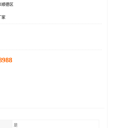
市顺德区
厂家
8988
是