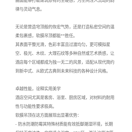
曲面能够打破建筑原有的生硬感，为空间注入流动的韵
律与灵动气息。
无论是营造穹顶般的恢宏气势，还是打造私密空间的温
柔包裹感，软膜吊顶都能**胜任。
其表面平整光滑，色彩丰富且过渡均匀，更可模拟星
空、极光、木纹、大理石纹等多种自然或艺术质感，让
酒店每个区域都成为独一无二的风景，适配从现代简约
到新中式、从欧式古典到未来科技的各种设计风格。
卓越性能，诠释实用美学
酒店空间尤其是客房、浴室、厨房区域，对材料的耐用
性与功能性要求极高。
软膜吊顶在这方面展现出显著优势：
- 防水防潮防霉其特殊材质能有效抵御潮湿环境，长期