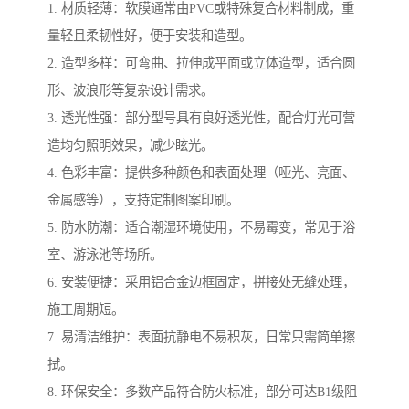
1. 材质轻薄：软膜通常由PVC或特殊复合材料制成，重
量轻且柔韧性好，便于安装和造型。
2. 造型多样：可弯曲、拉伸成平面或立体造型，适合圆
形、波浪形等复杂设计需求。
3. 透光性强：部分型号具有良好透光性，配合灯光可营
造均匀照明效果，减少眩光。
4. 色彩丰富：提供多种颜色和表面处理（哑光、亮面、
金属感等），支持定制图案印刷。
5. 防水防潮：适合潮湿环境使用，不易霉变，常见于浴
室、游泳池等场所。
6. 安装便捷：采用铝合金边框固定，拼接处无缝处理，
施工周期短。
7. 易清洁维护：表面抗静电不易积灰，日常只需简单擦
拭。
8. 环保安全：多数产品符合防火标准，部分可达B1级阻