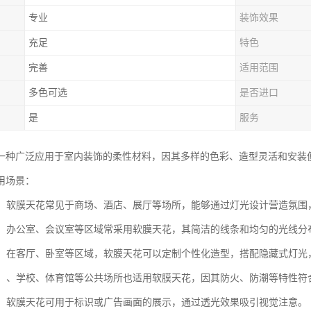
专业
装饰效果
充足
特色
完善
适用范围
多色可选
是否进口
是
服务
一种广泛应用于室内装饰的柔性材料，因其多样的色彩、造型灵活和安装
用场景：
空间：软膜天花常见于商场、酒店、展厅等场所，能够通过灯光设计营造氛
场所：办公室、会议室等区域常采用软膜天花，其简洁的线条和均匀的光线
装饰：在客厅、卧室等区域，软膜天花可以定制个性化造型，搭配隐藏式灯光
设施：、学校、体育馆等公共场所也适用软膜天花，因其防火、防潮等特性符
展示：软膜天花可用于标识或广告画面的展示，通过透光效果吸引视觉注意。