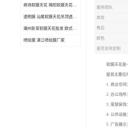
商场软膜天花 揭阳软膜天花吊顶透光膜批发
服务团队
透明膜 汕尾软膜天花吊顶透光膜定制
库存
售后
潮州卧室软膜天花批发 欧式软膜天花
颜色
喷绘膜 湛江喷绘膜厂家
是否支持定制
软膜天花是
是其主要应
1. 商业
2. 办公
3. 家居
4. 公共
5. 广告