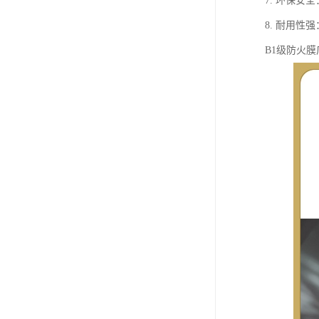
7. 环保
8. 耐用
B1级防火