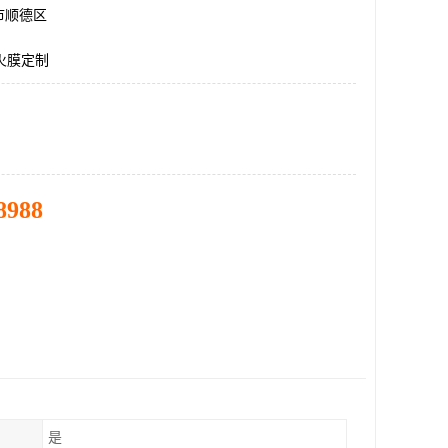
市顺德区
火膜定制
8988
是