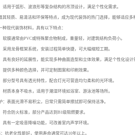
造型：适用于弧形、波浪形等复杂结构的吊顶设计，满足个性化需求。
借其轻质、易清洁和环保等特点，成为现代装饰的热门选择，能够适应多
一种现代装饰材料，具有以下特点：
轻盈：软膜通常由PVC或特殊聚合物制成，重量轻，对建筑结构负荷小。
便捷：采用龙骨框架系统，安装过程简单快捷，可大幅缩短工期。
灵活：具有良好的延展性，能实现多种曲面造型和立体效果，满足个性化设计
丰富：提供多种颜色选择，并可定制图案和印刷效果。
性好：部分型号具有透光特性，配合灯光可营造均匀柔和的光环境。
防潮：材质本身不吸水，适用于潮湿环境如浴室、游泳池等场所。
洁维护：表面光滑不易积尘，日常只需简单擦拭即可保持洁净。
全：符合防火标准，部分产品达到B1级阻燃要求。
效果：具有一定吸音降噪功能，可改善室内声学环境。
性强：抗老化性能好，使用寿命通常可达10年以上。