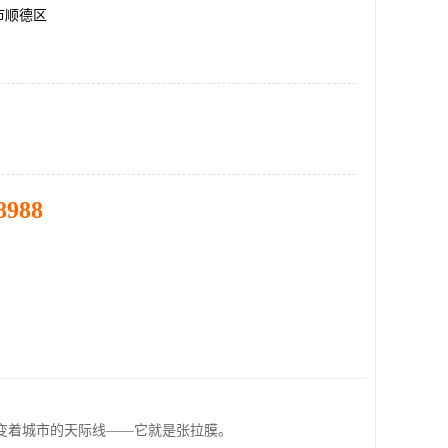
市顺德区
8988
变着城市的天际线——它就是张拉膜。