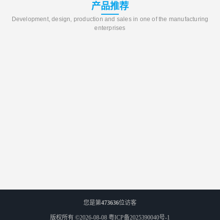
产品推荐
Development, design, production and sales in one of the manufacturing
enterprises
您是第
473636
位访客
版权所有 ©2026-08-08
粤ICP备2025390040号-1