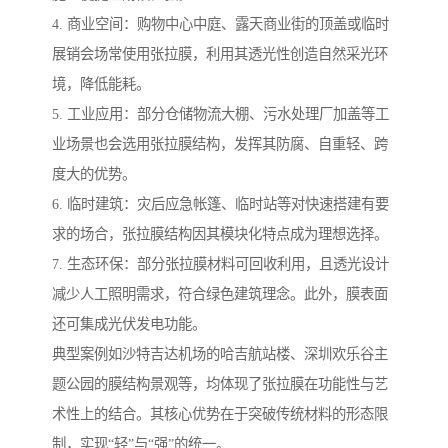
4. 商业空间：购物中心中庭、露天商业街的顶盖或临时
展销会场常使用张拉膜，利用其透光性创造自然采光环
境，降低能耗。
5. 工业应用：部分仓储物流大棚、污水处理厂加盖等工
业场景也会选用张拉膜结构，发挥其防腐、自重轻、跨
度大的优势。
6. 临时建筑：灾后应急帐篷、临时站等对快速搭建有要
求的场合，张拉膜结构因其模块化特点成为理想选择。
7. 生态环保：部分张拉膜材料可回收利用，且透光设计
减少人工照明需求，符合绿色建筑理念。此外，膜表面
还可集成光伏发电功能。
典型案例如沙特吉达机场的哈吉航站楼、深圳欢乐谷主
题公园的膜结构景观等，均体现了张拉膜在功能性与艺
术性上的结合。其核心优势在于突破传统材料的形态限
制，实现“轻”与“强”的统一。