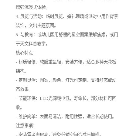
增强沉浸式体验。
4. 展览与活动：临时展览、婚礼现场或派对中用作背景
装饰，突出主题氛围。
5. 与教育：或幼儿园用舒缓的星空图案缓解焦虑，或用
于天文科普教学。
核心特点：
- 材质轻便：软膜重量轻，安装方便，适合多种天花板
结构。
- 定制灵活：图案、颜色、灯光可定制，支持静态或动
态效果。
- 节能环保：LED光源耗电低，寿命长，部分材料可回
收。
- 维护简单：表面易清洁，耐用性强，适合长期使用。
注意事项：
- 安装需考虑层高，避免低矮空间造成压抑感。