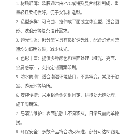
1. 材质轻薄：软膜通常由PVC或特殊复合材料制成，重
量轻且柔韧性好，便于安装和造型。
2. 造型多样：可弯曲、拉伸成平面或立体造型，适合圆
形、波浪形等复杂设计需求。
3. 透光性强：部分型号具有良好透光性，配合灯光可营
造均匀照明效果，减少眩光。
4. 色彩丰富：提供多种颜色和表面处理（哑光、亮面、
金属感等），支持定制图案印刷。
5. 防水防潮：适合潮湿环境使用，不易霉变，常见于浴
室、游泳池等场所。
6. 安装便捷：采用铝合金边框固定，拼接处无缝处理，
施工周期短。
7. 易清洁维护：表面抗静电不易积灰，日常只需简单擦
拭。
8. 环保安全：多数产品符合防火标准，部分可达B1级阻