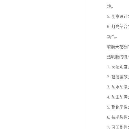
境。
5. 创意
6. 灯光
场合。
软膜天花板
透明膜的特
1. 高透
2. 轻薄
3. 防水
4. 防尘
5. 耐化
6. 抗撕
7. 可印