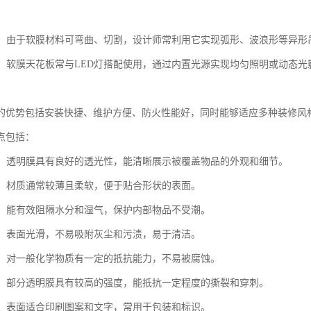
设计：由于软膜材料可弯曲、切割，设计师常利用它实现弧形、波浪形等异
结合：软膜天花板常与LED灯搭配使用，通过内置光源实现均匀照明或动态
的优势包括安装快捷、维护方便、防火性能好，同时能够适应多种装修风
点包括：
明度：透明膜具有良好的透光性，能清晰展示被覆盖物品的外观和细节。
柔软：材质通常较薄且柔软，便于贴合形状的表面。
防潮：能有效阻隔水分和湿气，保护内部物品不受潮。
防污：表面光滑，不易吸附灰尘和污渍，易于清洁。
学性：对一般化学物质有一定的抵抗能力，不易被腐蚀。
裂性：部分透明膜具有较高的强度，能抵抗一定程度的撕裂和穿刺。
刷性：表面适合印刷图案和文字，常用于包装和标识。