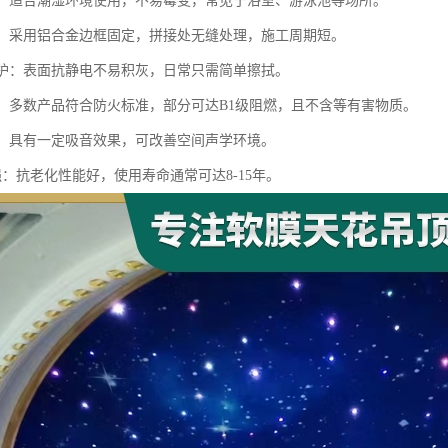
防潮：适合潮湿环境使用，不易霉变，常见于浴室、游泳池等场所。
便捷：采用铝合金边框固定，拼接处无缝处理，施工周期短。
洁维护：表面抗静电不易积灰，日常只需简单擦拭。
安全：多数产品符合防火标准，部分可达B1级阻燃，且不含等有害物质。
性能：具有一定吸音效果，可改善空间声学环境。
性强：抗老化性能好，使用寿命通常可达8-15年。