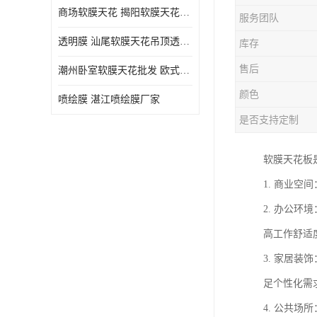
商场软膜天花 揭阳软膜天花吊顶透光膜批发
服务团队
透明膜 汕尾软膜天花吊顶透光膜定制
库存
售后
潮州卧室软膜天花批发 欧式软膜天花
颜色
喷绘膜 湛江喷绘膜厂家
是否支持定制
软膜天花板
1. 商业
2. 办公
高工作舒适
3. 家居
足个性化需
4. 公共