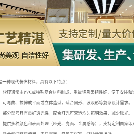
是一种现代装饰材料，具有以下特点：
轻薄：软膜通常由PVC或特殊复合材料制成，重量轻且柔韧性好，便于安装和
多样：可弯曲、拉伸成平面或立体造型，适合圆形、波浪形等复杂设计需求。
性强：部分型号具有良好透光性，配合灯光可营造均匀照明效果，减少眩光。
丰富：提供多种颜色和表面处理（哑光、亮面、金属感等），支持定制图案印