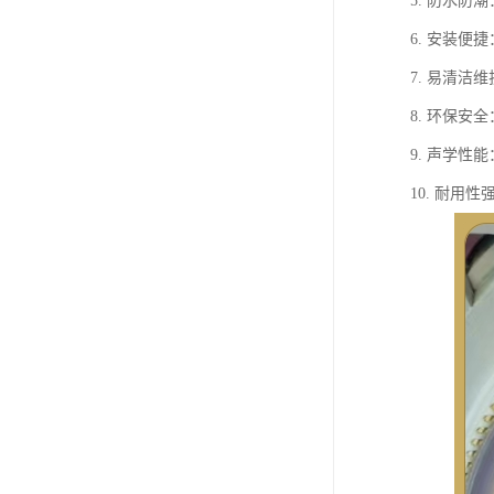
5. 防水
6. 安装
7. 易清
8. 环保
9. 声学
10. 耐用