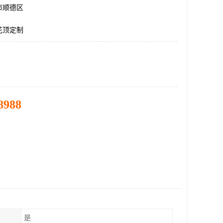
市顺德区
花顶定制
8988
是