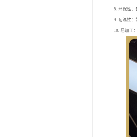
8. 环保性
9. 耐温
10. 易