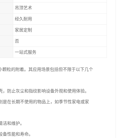
吊顶艺术
经久耐用
家居定制
否
一站式服务
小颗粒的附着。其应用场景包括但不限于以下几个
外壳，防止灰尘和指纹影响设备外观和使用体验。
特别是在长期不使用的物品上，如季节性家电或家
清洁和维护。
设备性能和寿命。