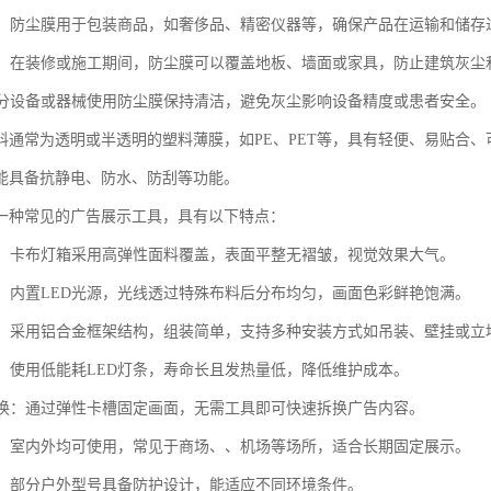
行业：防尘膜用于包装商品，如奢侈品、精密仪器等，确保产品在运输和储
工地：在装修或施工期间，防尘膜可以覆盖地板、墙面或家具，防止建筑灰
：部分设备或器械使用防尘膜保持清洁，避免灰尘影响设备精度或患者安全。
料通常为透明或半透明的塑料薄膜，如PE、PET等，具有轻便、易贴合
能具备抗静电、防水、防刮等功能。
一种常见的广告展示工具，具有以下特点：
精美：卡布灯箱采用高弹性面料覆盖，表面平整无褶皱，视觉效果大气。
均匀：内置LED光源，光线透过特殊布料后分布均匀，画面色彩鲜艳饱满。
便捷：采用铝合金框架结构，组装简单，支持多种安装方式如吊装、壁挂或立
耐用：使用低能耗LED灯条，寿命长且发热量低，降低维护成本。
易更换：通过弹性卡槽固定画面，无需工具即可快速拆换广告内容。
广泛：室内外均可使用，常见于商场、、机场等场所，适合长期固定展示。
防尘：部分户外型号具备防护设计，能适应不同环境条件。