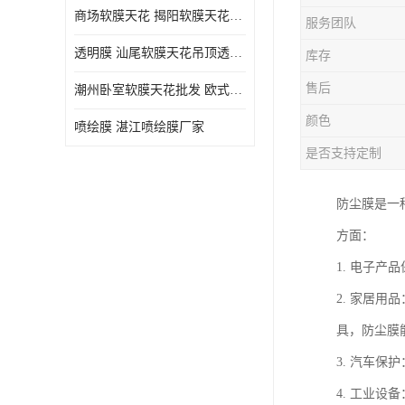
商场软膜天花 揭阳软膜天花吊顶透光膜批发
服务团队
透明膜 汕尾软膜天花吊顶透光膜定制
库存
售后
潮州卧室软膜天花批发 欧式软膜天花
颜色
喷绘膜 湛江喷绘膜厂家
是否支持定制
防尘膜是一
方面：
1. 电子
2. 家居
具，防尘膜
3. 汽车
4. 工业