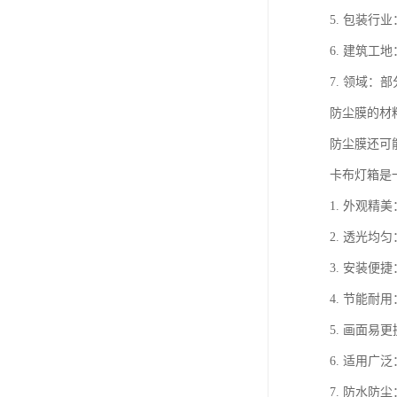
5. 包装
6. 建筑
7. 领域
防尘膜的材
防尘膜还可
卡布灯箱是
1. 外观
2. 透光
3. 安装
4. 节能
5. 画面
6. 适用
7. 防水