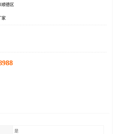
市顺德区
厂家
8988
是