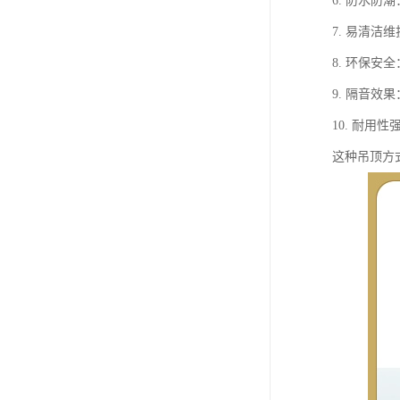
6. 防水
7. 易清
8. 环保安
9. 隔音
10. 耐用
这种吊顶方