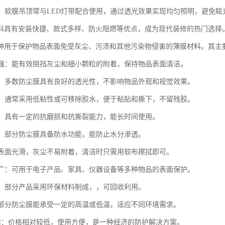
结合：软膜吊顶常与LED灯带配合使用，通过透光效果实现均匀照明，避免眩
料具有安装快捷、款式多样、防火阻燃等优点，成为现代装修的热门选择
种用于保护物品表面免受灰尘、污渍和其他污染物侵害的薄膜材料。其主
性能强：能有效阻挡灰尘和细小颗粒的附着，保持物品表面清洁。
度高：多数防尘膜具有良好的透光性，不影响物品外观和视觉效果。
适中：通常采用低粘性或可移除胶水，便于粘贴和撕下，不留残胶。
性好：具有一定的抗磨损和抗撕裂能力，能长时间使用。
防潮：部分防尘膜具备防水功能，能防止水分渗透。
洁：表面光滑，灰尘不易附着，清洁时只需用软布擦拭即可。
范围广：可用于电子产品、家具、仪器设备等多种物品的表面保护。
材料：部分产品采用环保材料制成，，可回收利用。
性：部分防尘膜能承受一定的高温或低温，适应不同环境需求。
济实用：价格相对较低，使用方便，是一种经济的防护解决方案。