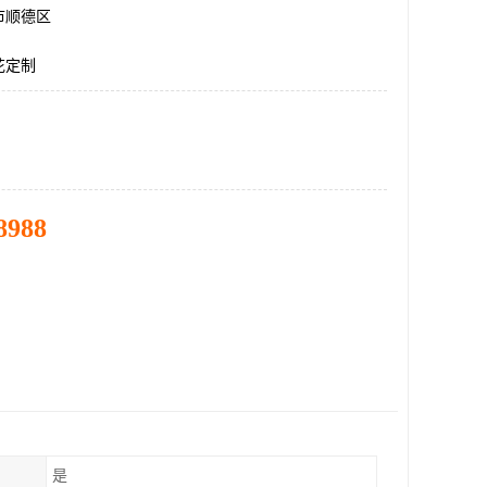
市顺德区
花定制
8988
是