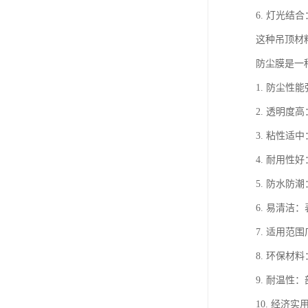
6. 灯光
这种吊顶材
防尘膜是一
1. 防尘
2. 透明
3. 粘性
4. 耐用
5. 防水
6. 易清
7. 适用
8. 环保
9. 耐温
10. 经