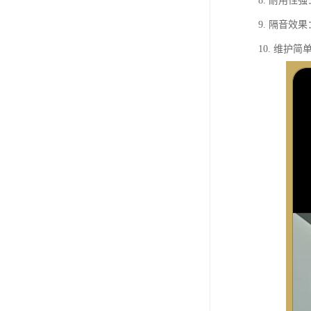
8. 耐用
9. 隔音
10. 维护