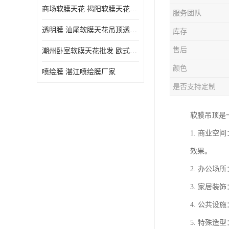
商场软膜天花 揭阳软膜天花吊顶透光膜批发
服务团队
透明膜 汕尾软膜天花吊顶透光膜定制
库存
售后
潮州卧室软膜天花批发 欧式软膜天花
颜色
喷绘膜 湛江喷绘膜厂家
是否支持定制
软膜吊顶是
1. 商业
效果。
2. 办公
3. 家居
4. 公共
5. 特殊