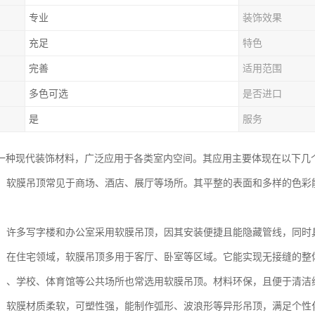
专业
装饰效果
充足
特色
完善
适用范围
多色可选
是否进口
是
服务
一种现代装饰材料，广泛应用于各类室内空间。其应用主要体现在以下几
空间：软膜吊顶常见于商场、酒店、展厅等场所。其平整的表面和多样的色
场所：许多写字楼和办公室采用软膜吊顶，因其安装便捷且能隐藏管线，同
装饰：在住宅领域，软膜吊顶多用于客厅、卧室等区域。它能实现无接缝的
设施：、学校、体育馆等公共场所也常选用软膜吊顶。材料环保，且便于清
造型：软膜材质柔软，可塑性强，能制作弧形、波浪形等异形吊顶，满足个性