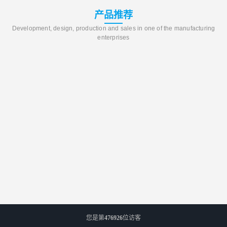
产品推荐
Development, design, production and sales in one of the manufacturing
enterprises
您是第
476926
位访客