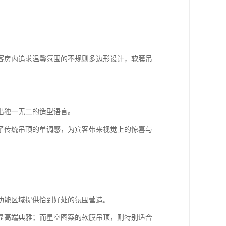
客房内追求温馨氛围的不规则多边形设计，软膜吊
出独一无二的造型语言。
了传统吊顶的单调感，为宾客带来视觉上的惊喜与
功能区域提供恰到好处的氛围营造。
显高端典雅；而星空图案的软膜吊顶，则特别适合