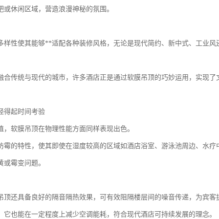
吧或休闲区域，营造浪漫神秘的氛围。
多样性使其能够**适配各种装修风格，无论是现代简约、新中式、工业风
融合传统与现代的城市，许多酒店正是通过软膜吊顶的巧妙运用，实现了
经得起时间考验
值，软膜吊顶在物理性能方面同样表现出色。
防霉的特性，使其即使在湿度较高的区域如酒店浴室、游泳池周边、水疗
黄或霉变问题。
吊顶还具备良好的隔音隔热效果，可有效阻隔楼层间的噪音传递，为宾客
，它也能在一定程度上减少空调能耗，符合现代酒店可持续发展的理念。