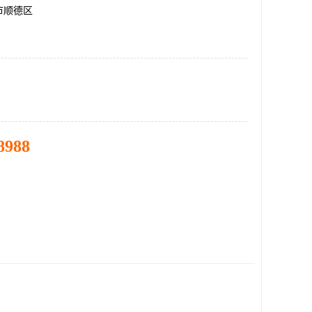
市顺德区
8988