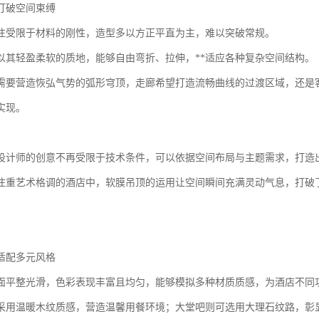
打破空间束缚
往受限于材料的刚性，造型多以方正平直为主，难以突破常规。
以其轻盈柔软的质地，能够自由弯折、拉伸，**适应各种复杂空间结构。
需要营造恢弘气势的弧形穹顶，走廊希望打造流畅曲线的过渡区域，还是
实现。
设计师的创意不再受限于技术条件，可以依据空间布局与主题需求，打造
注重艺术格调的酒店中，软膜吊顶的运用让空间瞬间充满灵动气息，打破
适配多元风格
面平整光滑，色彩表现丰富且均匀，能够模拟多种材质质感，为酒店不同
采用温暖木纹质感，营造温馨用餐环境；大堂吧则可选用大理石纹路，彰