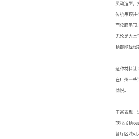
灵动造型，
传统吊顶往
而软膜吊顶
无论是大堂
顶都能轻松
这种材料让
在广州一些
愉悦。
丰富表现，
软膜吊顶表
餐厅区域可