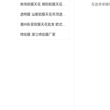
商场软膜天花 揭阳软膜天花吊顶透光膜批发
在追求卓越
透明膜 汕尾软膜天花吊顶透光膜定制
潮州卧室软膜天花批发 欧式软膜天花
喷绘膜 湛江喷绘膜厂家