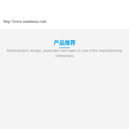
http://www.ruanmozs.com
产品推荐
Development, design, production and sales in one of the manufacturing
enterprises