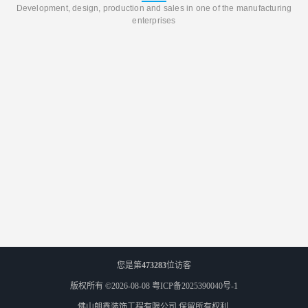
Development, design, production and sales in one of the manufacturing
enterprises
您是第
473283
位访客
版权所有 ©2026-08-08
粤ICP备2025390040号-1
佛山朗鑫装饰工程有限公司
保留所有权利.