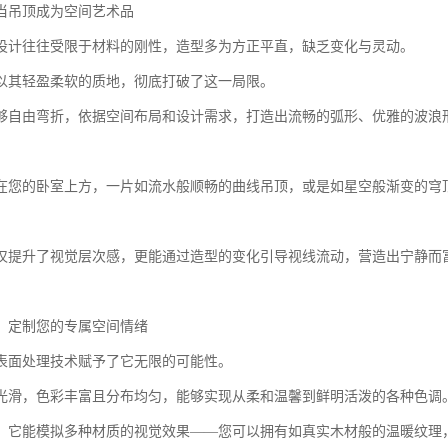
当吊顶成为空间艺术品
设计往往受限于材料的刚性，造型多为方正平直，缺乏变化与灵动。
以其轻盈柔软的质地，彻底打破了这一局限。
够自由弯折，依据空间布局和设计需求，打造出流畅的弧形、优雅的波浪
在您的卧室上方，一片如流水般顺畅的曲线吊顶，或是如星空般渐变的穹
。
仅提升了视觉层次感，更能通过造型的变化引导视线流动，营造出宁静而
：定制您的专属空间情绪
表面处理技术赋予了它无限的可能性。
光滑，色彩丰富且分布均匀，能够实现从柔和温馨到鲜明活泼的各种色调
，它能模拟多种材质的视觉效果——您可以拥有如真实木材般的温暖纹理