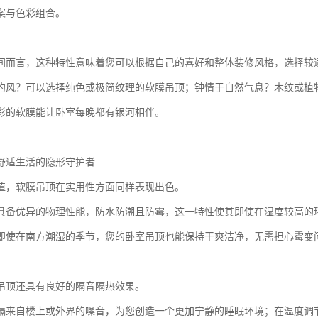
案与色彩组合。
间而言，这种特性意味着您可以根据自己的喜好和整体装修风格，选择较
约风？可以选择纯色或极简纹理的软膜吊顶；钟情于自然气息？木纹或植物
彩的软膜能让卧室每晚都有银河相伴。
舒适生活的隐形守护者
值，软膜吊顶在实用性方面同样表现出色。
具备优异的物理性能，防水防潮且防霉，这一特性使其即使在湿度较高的
即使在南方潮湿的季节，您的卧室吊顶也能保持干爽洁净，无需担心霉变
吊顶还具有良好的隔音隔热效果。
隔来自楼上或外界的噪音，为您创造一个更加宁静的睡眠环境；在温度调