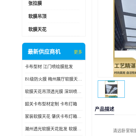
张拉膜
软膜吊顶
软膜天花
最新供应商机
更多
卡布型材 江门喷绘膜批发
B1级防火膜 梅州展厅软膜天花批发
软膜天花吊顶透光膜 深圳喷绘膜批发
韶关卡布型材定制 卡布灯箱
产品描述
家装软膜天花 肇庆卡布灯箱批发
潮州透光软膜天花批发 软膜天花
清远卧室软