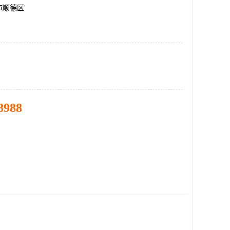
市顺德区
8988