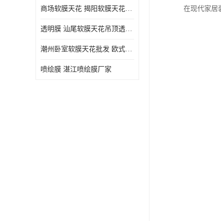
商场软膜天花 揭阳软膜天花吊顶透光膜批发
在现代家居
透明膜 汕尾软膜天花吊顶透光膜定制
潮州卧室软膜天花批发 欧式软膜天花
喷绘膜 湛江喷绘膜厂家