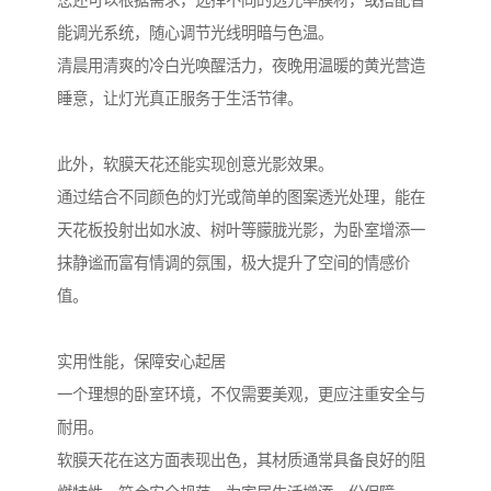
您还可以根据需求，选择不同的透光率膜材，或搭配智
能调光系统，随心调节光线明暗与色温。
清晨用清爽的冷白光唤醒活力，夜晚用温暖的黄光营造
睡意，让灯光真正服务于生活节律。
此外，软膜天花还能实现创意光影效果。
通过结合不同颜色的灯光或简单的图案透光处理，能在
天花板投射出如水波、树叶等朦胧光影，为卧室增添一
抹静谧而富有情调的氛围，极大提升了空间的情感价
值。
实用性能，保障安心起居
一个理想的卧室环境，不仅需要美观，更应注重安全与
耐用。
软膜天花在这方面表现出色，其材质通常具备良好的阻