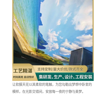
让软膜天花以其柔软的笔触，为您勾勒出梦想中卧室的
模样，在光影交错间，安放每一夜的宁静与美梦。