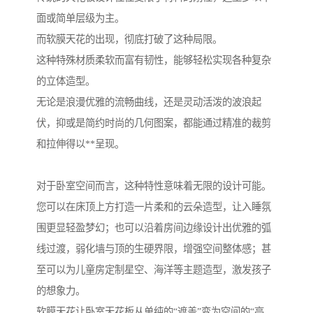
面或简单层级为主。
而软膜天花的出现，彻底打破了这种局限。
这种特殊材质柔软而富有韧性，能够轻松实现各种复杂
的立体造型。
无论是浪漫优雅的流畅曲线，还是灵动活泼的波浪起
伏，抑或是简约时尚的几何图案，都能通过精准的裁剪
和拉伸得以**呈现。
对于卧室空间而言，这种特性意味着无限的设计可能。
您可以在床顶上方打造一片柔和的云朵造型，让入睡氛
围更显轻盈梦幻；也可以沿着房间边缘设计出优雅的弧
线过渡，弱化墙与顶的生硬界限，增强空间整体感；甚
至可以为儿童房定制星空、海洋等主题造型，激发孩子
的想象力。
软膜天花让卧室天花板从单纯的“遮盖”变为空间的“亮