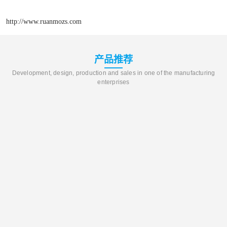
http://www.ruanmozs.com
产品推荐
Development, design, production and sales in one of the manufacturing
enterprises