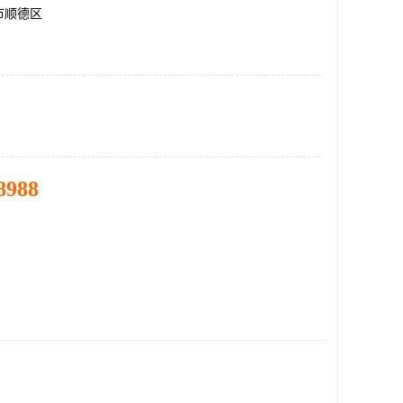
市顺德区
8988