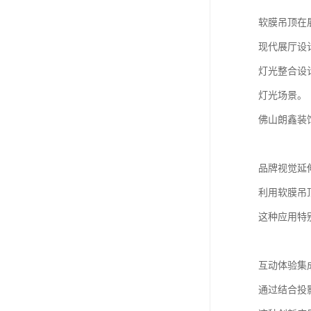
软膜吊顶在
现代展厅设
灯光整合设
灯光场景。
佛山朗鑫装
品牌视觉延
利用软膜吊
这种应用特
互动体验集
通过结合投