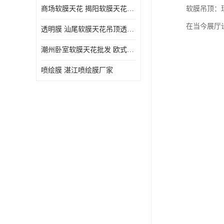
商场软膜天花 揭阳软膜天花吊顶透光膜批发
软膜吊顶：
在当今展厅
透明膜 汕尾软膜天花吊顶透光膜定制
潮州卧室软膜天花批发 欧式软膜天花
喷绘膜 湛江喷绘膜厂家