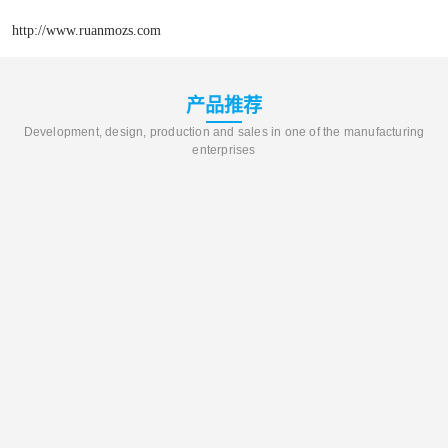
http://www.ruanmozs.com
产品推荐
Development, design, production and sales in one of the manufacturing
enterprises